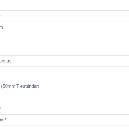
c
0m
m
rsonas
 (50mm T estándar)
²
0m²