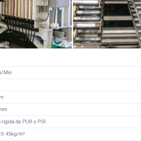
m/Min
mm
0mm
rígida de PUR o PIR
 35-45kg/m³