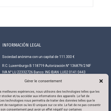
INFORMACIÓN LEGAL
Sociedad anónima con un capital de 111.300 €
R.C. Luxemburgo B 118719 Autorización N° 136879/2 NIF
IVA N° LU 22332726 Banco: ING IBAN: LU02 0141 0443
4790 0000 / BIC CELLLULL
Gérer le consentement
les meilleures expériences, nous utilisons des technologies telles que les
 stocker et/ou accéder aux informations des appareils. Le fait de
ces technologies nous permettra de traiter des données telles que le
 de navigation ou les ID uniques sur ce site. Le fait de ne pas consentir
r son consentement peut avoir un effet négatif sur certaines