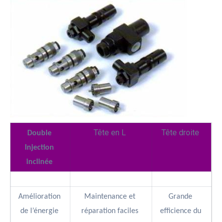
Tête en L
Tête droite
Double
Injection
inclinée
Amélioration
Maintenance et
Grande
de l’énergie
réparation faciles
efficience du