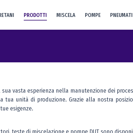
RETANI
PRODOTTI
MISCELA
POMPE
PNEUMAT
sua vasta esperienza nella manutenzione dei processi di
la tua unità di produzione. Grazie alla nostra posiz
 tue esigenze.
ettori, teste di miscelazione e pompe DUT sono disponi